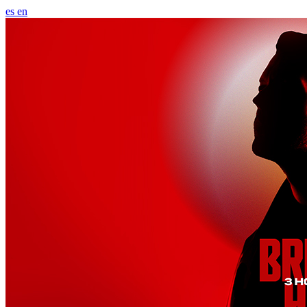
es
en